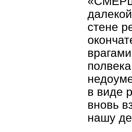
«СМЕРШ
далекой
стене р
окончат
врагами
полвека
недоуме
в виде 
вновь в
нашу де