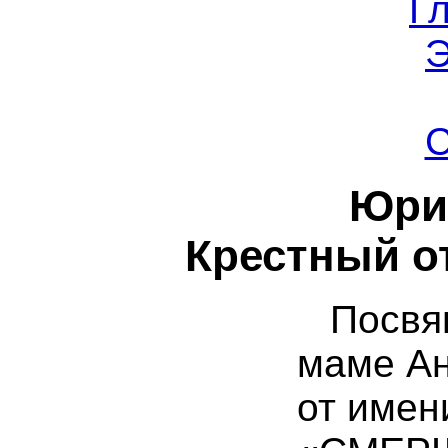
Г
Э
С
Юри
Крестный о
Посвящ
маме Ан
от имен