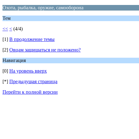
Охота, рыбалка, оружие, самооборона
Тем
<<
<
(4/4)
[1]
В продолжение темы
[2]
Овцам защищаться не положено?
Навигация
[0]
На уровень вверх
[*]
Предыдущая страница
Перейти к полной версии