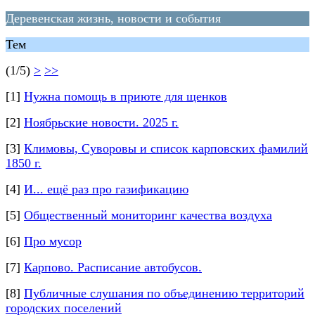
Деревенская жизнь, новости и события
Тем
(1/5)
>
>>
[1]
Нужна помощь в приюте для щенков
[2]
Ноябрьские новости. 2025 г.
[3]
Климовы, Суворовы и список карповских фамилий
1850 г.
[4]
И... ещё раз про газификацию
[5]
Общественный мониторинг качества воздуха
[6]
Про мусор
[7]
Карпово. Расписание автобусов.
[8]
Публичные слушания по объединению территорий
городских поселений