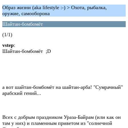
Образ жизни (aka lifestyle :-) > Охота, рыбалка,
оружие, самооборона
Шайтан-бомбомёт
(1/1)
vstep
:
Шайтан-бомбомёт ;D
а вот шайтан-бомбомёт на шайтан-арба! "Сумрачный"
арабский гений...
Всех с добрым праздником Ураза-Байрам (или как он
там у них) и пламенным приветом из "солнечной