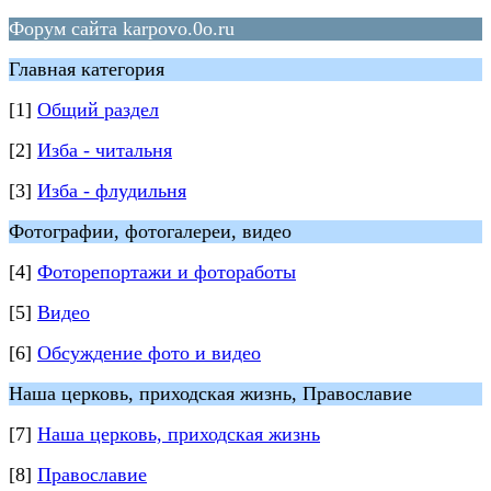
Форум сайта karpovo.0o.ru
Главная категория
[1]
Общий раздел
[2]
Изба - читальня
[3]
Изба - флудильня
Фотографии, фотогалереи, видео
[4]
Фоторепортажи и фотоработы
[5]
Видео
[6]
Обсуждение фото и видео
Наша церковь, приходская жизнь, Православие
[7]
Наша церковь, приходская жизнь
[8]
Православие