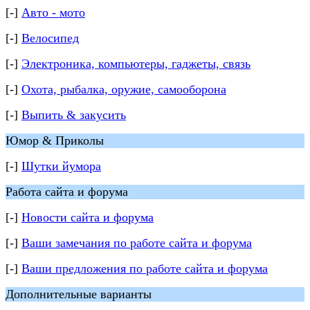
[-]
Авто - мото
[-]
Велосипед
[-]
Электроника, компьютеры, гаджеты, связь
[-]
Охота, рыбалка, оружие, самооборона
[-]
Выпить & закусить
Юмор & Приколы
[-]
Шутки йумора
Работа сайта и форума
[-]
Новости сайта и форума
[-]
Ваши замечания по работе сайта и форума
[-]
Ваши предложения по работе сайта и форума
Дополнительные варианты