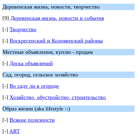
Деревенская жизнь, новости, творчество
[9]
Деревенская жизнь, новости и события
[-]
Творчество
[-]
Воскресенский и Коломенский районы
Местные объявления, куплю - продам
[-]
Доска объявлений
Сад, огород, сельское хозяйство
[-]
Во саду ли в огороде
[-]
Хозяйство, обустройство, строительство
Образ жизни (aka lifestyle :-)
[-]
Всякие полезности
[-]
ART