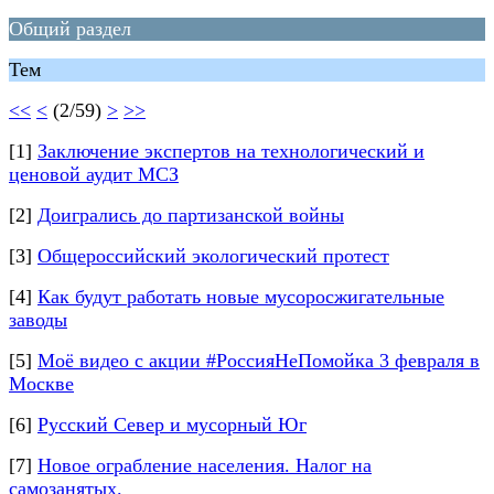
Общий раздел
Тем
<<
<
(2/59)
>
>>
[1]
Заключение экспертов на технологический и
ценовой аудит МСЗ
[2]
Доигрались до партизанской войны
[3]
Общероссийский экологический протест
[4]
Как будут работать новые мусоросжигательные
заводы
[5]
Моё видео с акции #РоссияНеПомойка 3 февраля в
Москве
[6]
Русский Север и мусорный Юг
[7]
Новое ограбление населения. Налог на
самозанятых.