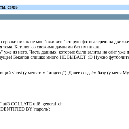
ты, связь
 серваке никак не мог "оживить" старую фотогалерею на движке
я тема. Каталог со свежими дампами баз ну никак...
 уже из него. Часть данных, которые были залиты на сайт уже п
 будущее! Бэкапов слишко много НЕ БЫВАЕТ ;D Нужно футболить и
ющий vhost (у меня там "индеец"). Далее создаём базу (у меня 
8 COLLATE utf8_general_ci;
DENTIFIED BY 'пароль';