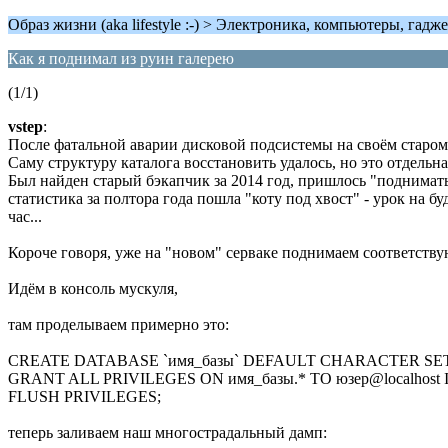
Образ жизни (aka lifestyle :-) > Электроника, компьютеры, гадже
Как я поднимал из руин галерею
(1/1)
vstep
:
После фатальной аварии дисковой подсистемы на своём старом
Саму структуру каталога восстановить удалось, но это отдельна
Был найден старый бэкапчик за 2014 год, пришлось "поднимать"
статистика за полтора года пошла "коту под хвост" - урок на
час...
Короче говоря, уже на "новом" серваке поднимаем соответству
Идём в консоль мускуля,
там проделываем примерно это:
CREATE DATABASE `имя_базы` DEFAULT CHARACTER SET utf
GRANT ALL PRIVILEGES ON имя_базы.* TO юзер@localhost I
FLUSH PRIVILEGES;
теперь заливаем наш многострадальный дамп: