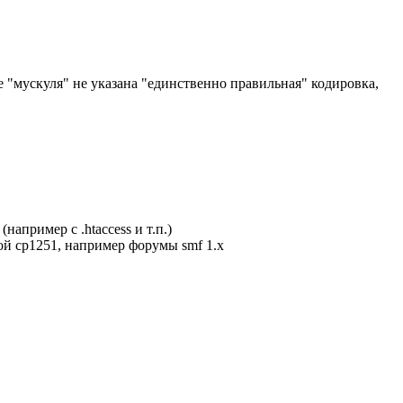
иге "мускуля" не указана "единственно правильная" кодировка,
апример с .htaccess и т.п.)
ой cp1251, например форумы smf 1.x