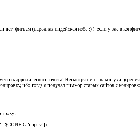
ан нет, фигвам (народная индейская изба :) ), если у вас в конф
есто киррилического текста! Несмотря ни на какие ухищьрения (н
кодировку, ибо тогда я получал гиммор старых сайтов с кодировк
 строку:
], $CONFIG['dbpass']);