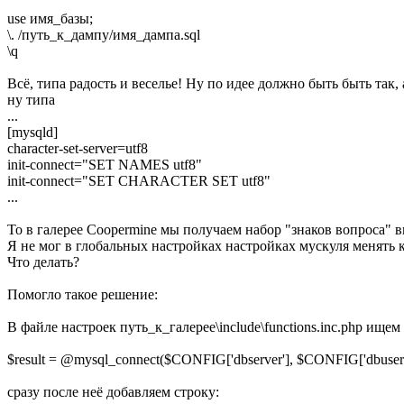
use имя_базы;
\. /путь_к_дампу/имя_дампа.sql
\q
Всё, типа радость и веселье! Ну по идее должно быть быть так, 
ну типа
...
[mysqld]
character-set-server=utf8
init-connect="SET NAMES utf8"
init-connect="SET CHARACTER SET utf8"
...
То в галерее Coopermine мы получаем набор "знаков вопроса" вм
Я не мог в глобальных настройках настройках мускуля менять 
Что делать?
Помогло такое решение:
В файле настроек путь_к_галерее\include\functions.inc.php ищем
$result = @mysql_connect($CONFIG['dbserver'], $CONFIG['dbuser'
сразу после неё добавляем строку: