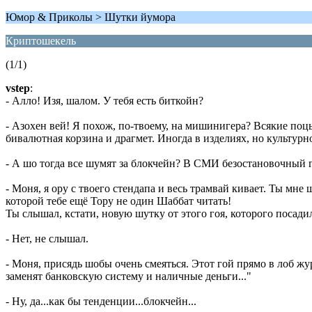
Юмор & Приколы > Шутки йумора
Криптошекель
(1/1)
vstep
:
- Алло! Изя, шалом. У тебя есть биткойн?
- Азохен вей! Я похож, по-твоему, на мишинигера? Всякие поц
бивалютная корзина и драгмет. Иногда в изделиях, но культурн
- А шо тогда все шумят за блокчейн? В СМИ безостановочный г
- Моня, я ору с твоего стендапа и весь трамвай кивает. Ты мн
которой тебе ещё Тору не один Шаббат читать!
Ты слышал, кстати, новую шутку от этого гоя, которого посади
- Нет, не слышал.
- Моня, присядь шобы очень смеяться. Этот гой прямо в лоб ж
заменят банковскую систему и наличные деньги..."
- Ну, да...как бы тенденции...блокчейн...