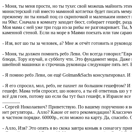
- Моня, ты меня прости, но ты тухес свой можешь майнить этим
министерский гой вместо маминой котлетки будет писать мемуа
прежнему ли ты юный поц со скрипочкой и маленьким инвест 
на 90кг. Сначала в комнату заходит бюст, собирает гешефт, раз
Моя мама с ней уже три года из-за рибы не разговаривает. Ты,
каменной стеной. Если на море в Маями поехать или там сара
- Изя, вот шо ты за человек, а? Мне ж отчёт готовить и руково
- Моня, ты должен помнить ребэ Леви. Он всегда говорил:"Евр
блюди, Тору изучай, и субботу чти. Это фундамент мира. Даже
швейной машинки и строчишь руковицы следующие пять лет. Бо
- Я помню ребэ Леви, он ещё Golman&Sachs консультировал. И 
- Я его спросил, мол, ребэ, не пахнет ли большим гешефтом? И
гешефт. Мама тебя спросит, шо нового, а ты ей ответишь шо 
всё для гоев, потому шо если бы тут был гешефт, в Израиле все
...............
- Сергей Николаевич? Приветствую. По вашему поручению я вс
нет регулятора.. Алло? Какие от него рекомендации? Классиче
в частном порядке. 60000р., если можно на карту. Да, спасибо.
- Алло, Изя? Это опять я во скока завтра коньяк в синагогу при