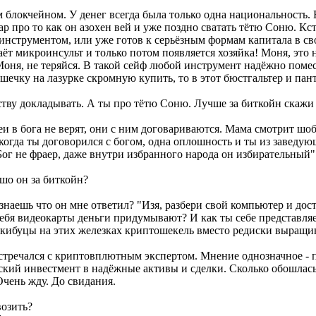
 блокчейном. У денег всегда была только одна национальность. 
р про то как он азохен вей и уже поздно сватать тётю Соню. Кс
инструментом, или уже готов к серьёзным формам капитала в с
даёт микроинсульт и только потом появляется хозяйка! Моня, это
 Моня, не теряйся. В такой сейф любой инструмент надёжно помес
юшечку на лазурке скромную купить, то в этот бюстгальтер и п
дству докладывать. А ты про тётю Соню. Лучше за биткойн скажи -
еи в бога не верят, они с ним договариваются. Мама смотрит шоб
 когда ты договорился с богом, одна оплошность и ты из завед
г не фраер, даже внутри избранного народа он избирательный"
шо он за биткойн?
 знаешь что он мне ответил? "Изя, разбери свой компьютер и дос
у тебя видеокарты деньги придумывают? И как ты себе представ
 кибуцы на этих железках криптошекель вместо редиски выращивал
тречался с криптовплютным экспертом. Мнение однозначное - по
ский инвестмент в надёжные активы и сделки. Сколько обошлась
 Очень жду. До свидания.
возить?