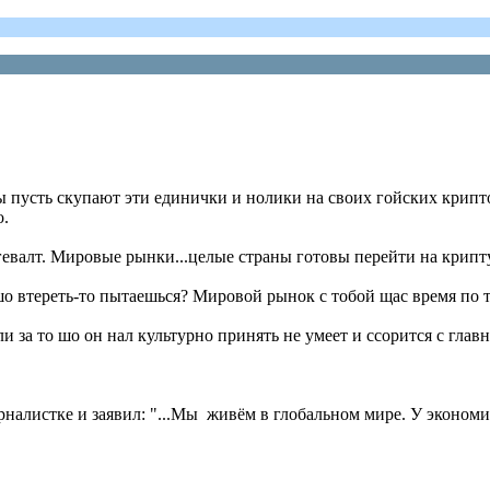
ы пусть скупают эти единички и нолики на своих гойских крипт
о.
евалт. Мировые рынки...целые страны готовы перейти на крипту
е шо втереть-то пытаешься? Мировой рынок с тобой щас время по
ли за то шо он нал культурно принять не умеет и ссорится с гла
урналистке и заявил: "...Мы живём в глобальном мире. У эконом