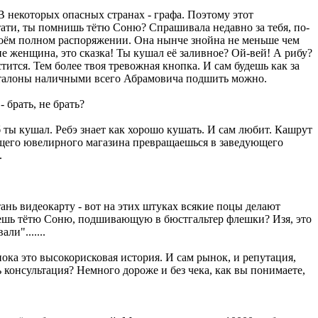
В некоторых опасных странах - графа. Поэтому этот
тати, ты помнишь тётю Соню? Спрашивала недавно за тебя, по-
воём полном распоряжении. Она нынче знойна не меньше чем
 не женщина, это сказка! Ты кушал её заливное? Ой-вей! А рибу?
тится. Тем более твоя тревожная кнопка. И сам будешь как за
анталоны наличными всего Абрамовича подшить можно.
 брать, не брать?
 ты кушал. Ребэ знает как хорошо кушать. И сам любит. Кашрут
ующего ювелирного магазина превращаешься в заведующего
.
тань видеокарту - вот на этих штуках всякие поцы делают
ляешь тётю Соню, подшивающую в бюстгальтер флешки? Изя, это
и".......
ка это высокорисковая история. И сам рынок, и репутация,
 консультация? Немного дороже и без чека, как вы понимаете,