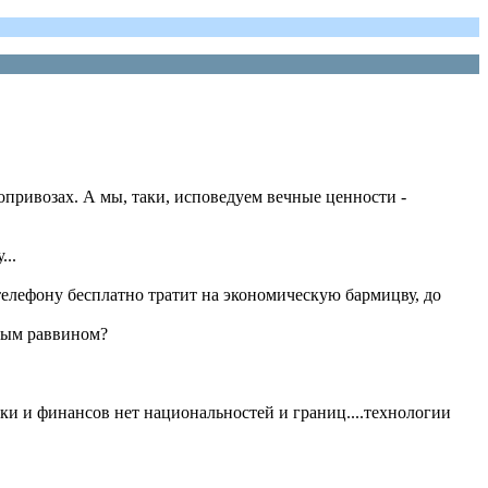
опривозах. А мы, таки, исповедуем вечные ценности -
...
 телефону бесплатно тратит на экономическую бармицву, до
вным раввином?
ики и финансов нет национальностей и границ....технологии