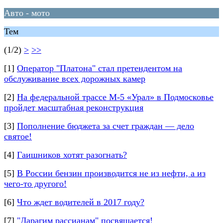
Авто - мото
Тем
(1/2)
>
>>
[1]
Оператор "Платона" стал претендентом на
обслуживание всех дорожных камер
[2]
На федеральной трассе М-5 «Урал» в Подмосковье
пройдет масштабная реконструкция
[3]
Пополнение бюджета за счет граждан — дело
святое!
[4]
Гаишников хотят разогнать?
[5]
В России бензин производится не из нефти, а из
чего-то другого!
[6]
Что ждет водителей в 2017 году?
[7]
"Дарагим рассианам" посвящается!