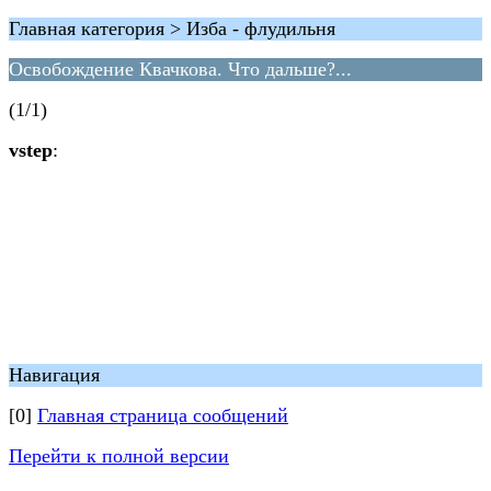
Главная категория > Изба - флудильня
Освобождение Квачкова. Что дальше?...
(1/1)
vstep
:
Навигация
[0]
Главная страница сообщений
Перейти к полной версии