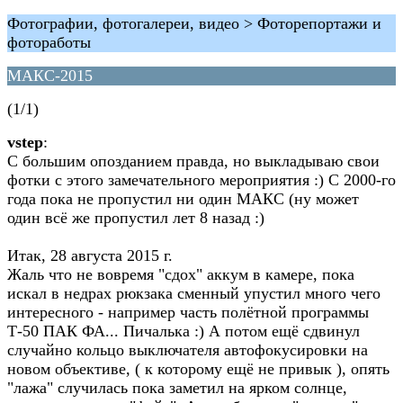
Фотографии, фотогалереи, видео > Фоторепортажи и
фотоработы
МАКС-2015
(1/1)
vstep
:
С большим опозданием правда, но выкладываю свои
фотки с этого замечательного мероприятия :) С 2000-го
года пока не пропустил ни один МАКС (ну может
один всё же пропустил лет 8 назад :)
Итак, 28 августа 2015 г.
Жаль что не вовремя "сдох" аккум в камере, пока
искал в недрах рюкзака сменный упустил много чего
интересного - например часть полётной программы
Т-50 ПАК ФА... Пичалька :) А потом ещё сдвинул
случайно кольцо выключателя автофокусировки на
новом объективе, ( к которому ещё не привык ), опять
"лажа" случилась пока заметил на ярком солнце,