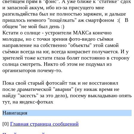
светящем прям в "фэйс". А уже ближе к "статике" сдох
и запасной аккум, ибо из-за присущего мне
разгильдяйства был не полностью заряжен, и дальше
пришлось немного "пощёлкать" аж смартфоном :( В
общем "не мой был день :)
Кстати о солнце - устроители МАКСа конечно
молодцы, но с точки зрения фото-видео съёмки
направление на собственно "объекты" этой самой
съёмки всегда на юг, всегда конрасвет получается. И у
зрителей тоже кстати глаза болят постоянно в сторону
солнца смотреть. Никто об этом не подумал из
организаторов почему-то.
Пока свой старый фотосайт так и не восстановил
после драматической "аварии" (ну никак время не
найду "засесть" за это дело), посему выкладываю опять
тут, на яндекс-фотках
Навигация
[0]
Главная страница сообщений